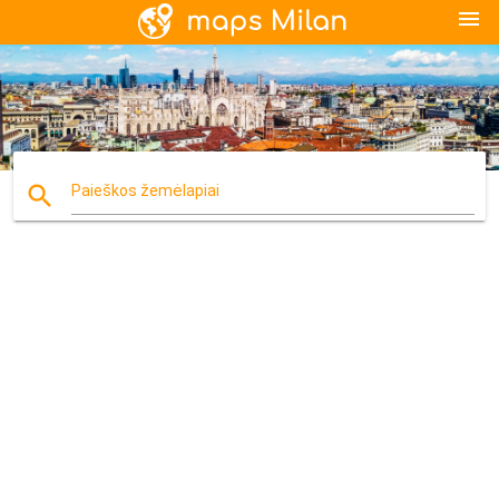
menu
search
Paieškos žemėlapiai