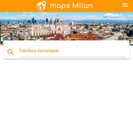
menu
search
Paieškos žemėlapiai