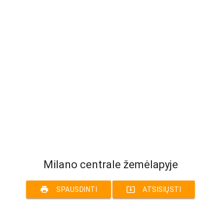
Milano centrale žemėlapyje
print
system_update_alt
SPAUSDINTI
ATSISIŲSTI