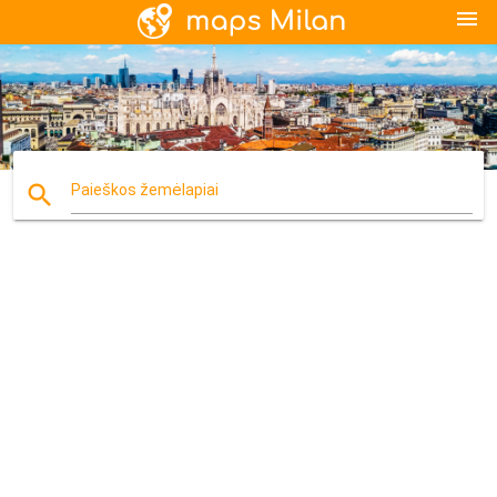
menu
search
Paieškos žemėlapiai