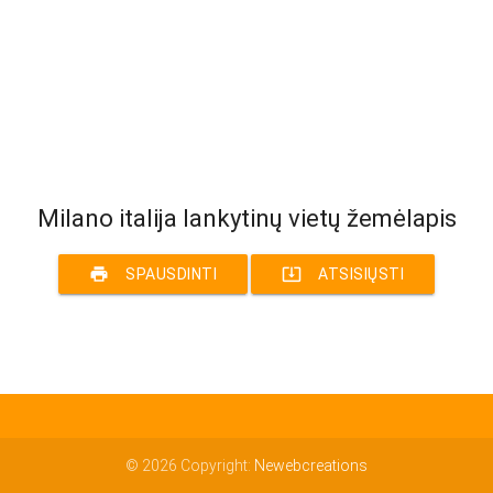
Milano italija lankytinų vietų žemėlapis
print
system_update_alt
SPAUSDINTI
ATSISIŲSTI
© 2026 Copyright:
Newebcreations