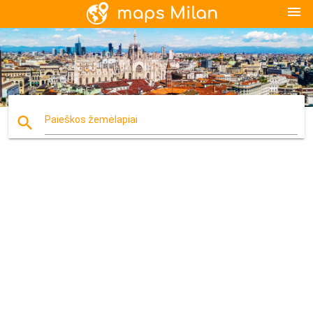
menu
search
Paieškos žemėlapiai