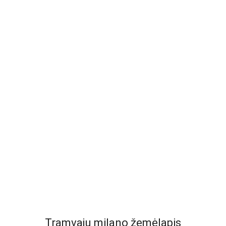
Tramvajų milano žemėlapis