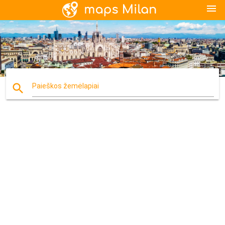
menu
search
Paieškos žemėlapiai