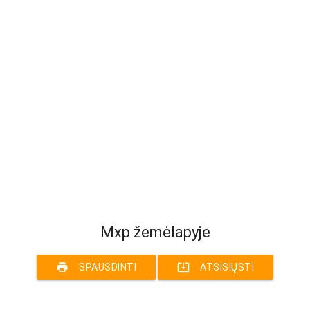
Mxp žemėlapyje
print
system_update_alt
SPAUSDINTI
ATSISIŲSTI