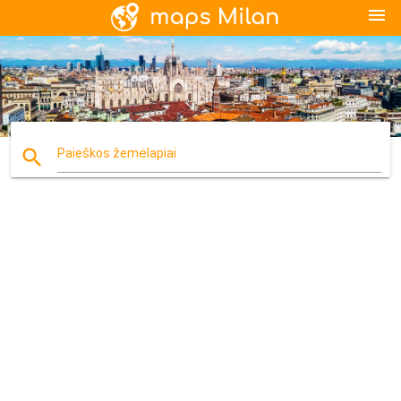
menu
search
Paieškos žemėlapiai